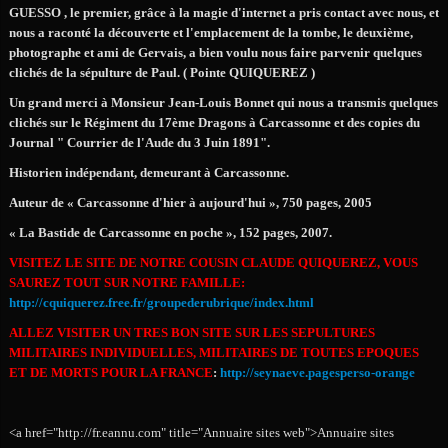
GUESSO , le premier, grâce à la magie d'internet a pris contact avec nous, et
nous a raconté la découverte et l'emplacement de la tombe, le deuxième,
photographe et ami de Gervais, a bien voulu nous faire parvenir quelques
clichés de la sépulture de Paul. ( Pointe QUIQUEREZ )
Un grand merci à Monsieur Jean-Louis Bonnet qui nous a transmis quelques
clichés sur le Régiment du 17ème Dragons à Carcassonne et des copies du
Journal " Courrier de l'Aude du 3 Juin 1891".
Historien indépendant, demeurant à Carcassonne.
Auteur de « Carcassonne d'hier à aujourd'hui », 750 pages, 2005
« La Bastide de Carcassonne en poche », 152 pages, 2007.
VISITEZ LE SITE DE NOTRE COUSIN CLAUDE QUIQUEREZ, VOUS
SAUREZ TOUT SUR NOTRE FAMILLE:
http://cquiquerez.free.fr/groupederubrique/index.html
ALLEZ VISITER UN TRES BON SITE SUR LES SEPULTURES
MILITAIRES INDIVIDUELLES, MILITAIRES DE TOUTES EPOQUES
ET DE MORTS POUR LA FRANCE
:
http://seynaeve.pagesperso-orange
<a href="http://fr.eannu.com" title="Annuaire sites web">Annuaire sites