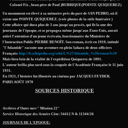
Colonel Fix , beau père de Paul )RUBRIQUE(POINTE QUIQUEREZ)
Un monument est élevé à sa mémoire prés du port de SAN PEDRO, où il
existe une POINTE QUIQUEREZ. (voir photos de la stèle funéraire )
Cette affaire qui dura plus de 3 ans jusqu'au procès, qui fit la une des
journaux de l'époque, et se propagea même jusqu'aux Etats-Unis, aurait
attiré l'attention d'un jeune écrivain, fonctionnaire du Ministère de
l'Instruction Public PIERRE BENOÎT. Son roman, écrit en 1919, intitulé
"l'Atlantide" raconte une aventure en plein Sahara de deux officiers
Français:
http://fr.wikipedia.org/wiki/L%27Atlantide_%28roman%29
Mais bien loin de la réalité de l'expédition Quiquerez de 1891.
L'auteur brilla plus tard sous la coupole de l'Académie Française le 11 juin
1931.
En 1921, l'histoire fut illustrée au cinéma par JACQUES FEYDER.
PARIS AOÛT 1978
SOURCES HISTORIQUE
Archives d'Outre mer:
" Mission 22"
Service Historique des Armées
Côte: 54412 N & 11344/26
JOURNAUX DE L'EPOQUE: