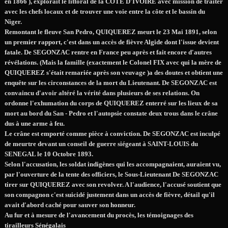
en 1866 ), explorait le littoral de la CÔTE D'IVOIRE avec mission de traiter
avec les chefs locaux et de trouver une voie entre la côte et le bassin du
Niger.
Remontant le fleuve San Pedro, QUIQUEREZ meurt le 23 Mai 1891, selon
un premier rapport, c'est dans un accès de fièvre Algide dont l'issue devient
fatale. De SEGONZAC rentre en France peu après et fait encore d'autres
révélations. (Mais la famille (exactement le Colonel FIX avec qui la mère de
QUIQUEREZ s'était remariée après son veuvage )a des doutes et obtient une
enquête sur les circonstances de la mort du Lieutenant. De SEGONZAC est
convaincu d'avoir altéré la vérité dans plusieurs de ses relations. On
ordonne l'exhumation du corps de QUIQUEREZ enterré sur les lieux de sa
mort au bord du San - Pedro et l'autopsie constate deux trous dans le crâne
dus à une arme à feu.
Le crâne est emporté comme pièce à conviction. De SEGONZAC est inculpé
de meurtre devant un conseil de guerre siégeant à SAINT-LOUIS du
SENEGAL le 10 Octobre 1893.
Selon l'accusation, les soldat indigènes qui les accompagnaient, auraient vu,
par l'ouverture de la tente des officiers, le Sous-Lieutenant De SEGONZAC
tirer sur QUIQUEREZ avec son revolver. A l'audience, l'accusé soutient que
son compagnon c'est suicidé justement dans un accès de fièvre, détail qu'il
avait d'abord caché pour sauver son honneur.
Au fur et à mesure de l'avancement du procès, les témoignages des
tirailleurs Sénégalais