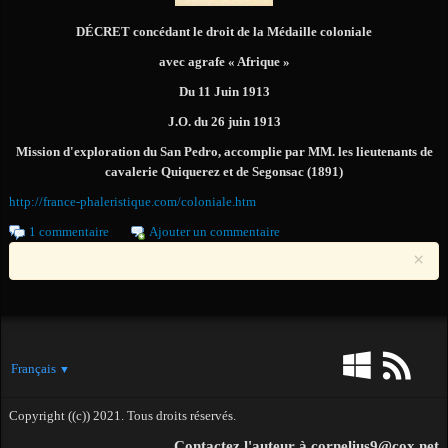
DÉCRET concédant le droit de la Médaille coloniale
avec agrafe « Afrique »
Du 11 Juin 1913
J.O. du 26 juin 1913
Mission d'exploration du San Pedro, accomplie par MM. les lieutenants de
cavalerie Quiquerez et de Segonsac (1891)
http://france-phaleristique.com/coloniale.htm
1 commentaire
Ajouter un commentaire
×
Français
▼
Copyright ((c)) 2021. Tous droits réservés.
Contactez l'auteur à cornelius9@cox.net