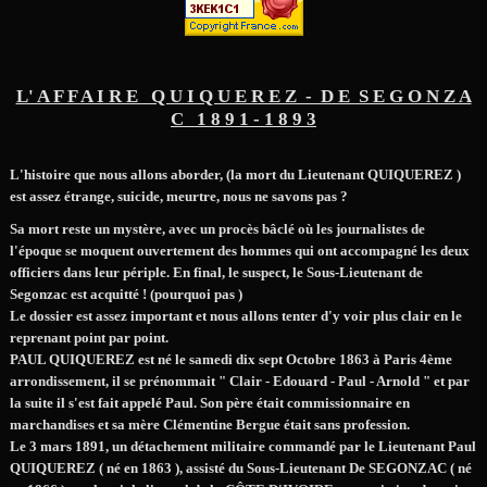
L' A F F A I R E Q U I Q U E R E Z - D E S E G O N Z A
C 1 8 9 1 - 1 8 9 3
L'histoire que nous allons aborder, (la mort du Lieutenant QUIQUEREZ )
est assez étrange, suicide, meurtre, nous ne savons pas ?
Sa mort reste un mystère, avec un procès bâclé où les journalistes de
l'époque se moquent ouvertement des hommes qui ont accompagné les deux
officiers dans leur périple. En final, le suspect, le Sous-Lieutenant de
Segonzac est acquitté ! (pourquoi pas )
Le dossier est assez important et nous allons tenter d'y voir plus clair en le
reprenant point par point.
PAUL QUIQUEREZ est né le samedi dix sept Octobre 1863 à Paris 4ème
arrondissement, il se prénommait " Clair - Edouard - Paul - Arnold " et par
la suite il s'est fait appelé Paul. Son père était commissionnaire en
marchandises et sa mère Clémentine Bergue était sans profession.
Le 3 mars 1891, un détachement militaire commandé par le Lieutenant Paul
QUIQUEREZ ( né en 1863 ), assisté du Sous-Lieutenant De SEGONZAC ( né