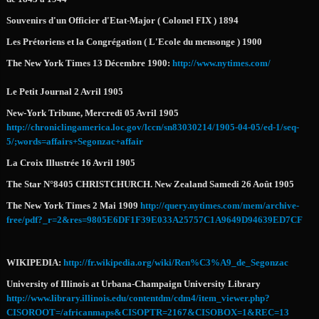
Souvenirs d'un Officier d'Etat-Major ( Colonel FIX ) 1894
Les Prétoriens et la Congrégation ( L'Ecole du mensonge ) 1900
The New York Times 13 Décembre 1900:
http://www.nytimes.com/
Le Petit Journal 2 Avril 1905
New-York Tribune, Mercredi 05 Avril 1905
http://chroniclingamerica.loc.gov/lccn/sn83030214/1905-04-05/ed-1/seq-
5/;words=affairs+Segonzac+affair
La Croix Illustrée 16 Avril 1905
The Star N°8405 CHRISTCHURCH. New Zealand Samedi 26 Août 1905
The New York Times 2 Mai 1909
http://query.nytimes.com/mem/archive-
free/pdf?_r=2&res=9805E6DF1F39E033A25757C1A9649D94639ED7CF
WIKIPEDIA:
http://fr.wikipedia.org/wiki/Ren%C3%A9_de_Segonzac
University of Illinois at Urbana-Champaign University Library
http://www.library.illinois.edu/contentdm/cdm4/item_viewer.php?
CISOROOT=/africanmaps&CISOPTR=2167&CISOBOX=1&REC=13