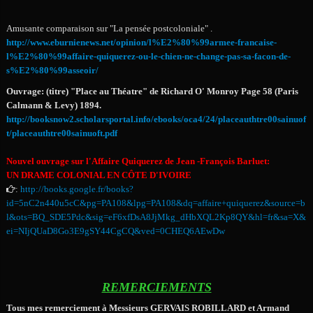
Amusante comparaison sur "La pensée postcoloniale" .
http://www.eburnienews.net/opinion/l%E2%80%99armee-francaise-
l%E2%80%99affaire-quiquerez-ou-le-chien-ne-change-pas-sa-facon-de-
s%E2%80%99asseoir/
Ouvrage: (titre) "Place au Théatre" de Richard O' Monroy Page 58 (Paris
Calmann & Levy) 1894.
http://booksnow2.scholarsportal.info/ebooks/oca4/24/placeauthtre00sainuof
t/placeauthtre00sainuoft.pdf
Nouvel ouvrage sur l'Affaire Quiquerez de Jean -François Barluet:
UN DRAME COLONIAL EN CÔTE D'IVOIRE
http://books.google.fr/books?
:
id=5nC2n440u5cC&pg=PA108&lpg=PA108&dq=affaire+quiquerez&source=b
l&ots=BQ_SDE5Pdc&sig=eF6xfDsA8JjMkg_dHbXQL2Kp8QY&hl=fr&sa=X&
ei=NIjQUaD8Go3E9gSY44CgCQ&ved=0CHEQ6AEwDw
REMERCIEMENTS
Tous mes remerciement à Messieurs GERVAIS ROBILLARD et Armand