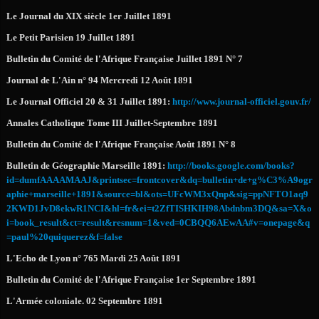
Le Journal du XIX siècle 1er Juillet 1891
Le Petit Parisien 19 Juillet 1891
Bulletin du Comité de l'Afrique Française Juillet 1891 N° 7
Journal de L'Ain n° 94 Mercredi 12 Août 1891
Le Journal Officiel 20 & 31 Juillet 1891:
http://www.journal-officiel.gouv.fr/
Annales Catholique Tome III Juillet-Septembre 1891
Bulletin du Comité de l'Afrique Française Août 1891 N° 8
Bulletin de Géographie Marseille 1891:
http://books.google.com/books?
id=dumfAAAAMAAJ&printsec=frontcover&dq=bulletin+de+g%C3%A9ogr
aphie+marseille+1891&source=bl&ots=UFcWM3xQnp&sig=ppNFTO1aq9
2KWD1JvD8ekwR1NCI&hl=fr&ei=t2ZfTISHKIH98Abdnbm3DQ&sa=X&o
i=book_result&ct=result&resnum=1&ved=0CBQQ6AEwAA#v=onepage&q
=paul%20quiquerez&f=false
L'Echo de Lyon n° 765 Mardi 25 Août 1891
Bulletin du Comité de l'Afrique Française 1er Septembre 1891
L'Armée coloniale. 02 Septembre 1891