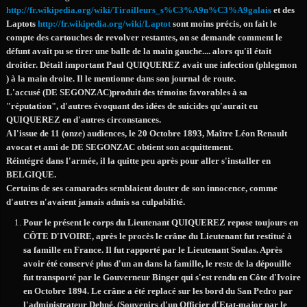
http://fr.wikipedia.org/wiki/Tirailleurs_s%C3%A9n%C3%A9galais
et des
Laptots
http://fr.wikipedia.org/wiki/Laptot
sont moins précis, on fait le
compte des cartouches de revolver restantes, on se demande comment le
défunt avait pu se tirer une balle de la main gauche.... alors qu'il était
droitier. Détail important Paul QUIQUEREZ avait une infection (phlegmon
) à la main droite. Il le mentionne dans son journal de route.
L'accusé (DE SEGONZAC)produit des témoins favorables à sa
"réputation", d'autres évoquant des idées de suicides qu'aurait eu
QUIQUEREZ en d'autres circonstances.
A l'issue de 11 (onze) audiences, le 20 Octobre 1893, Maître Léon Renault
avocat et ami de DE SEGONZAC obtient son acquittement.
Réintégré dans l'armée, il la quitte peu après pour aller s'installer en
BELGIQUE.
Certains de ses camarades semblaient douter de son innocence, comme
d'autres n'avaient jamais admis sa culpabilité.
Pour le présent le corps du Lieutenant QUIQUEREZ repose toujours en
CÔTE D'IVOIRE, après le procès le crâne du Lieutenant fut restitué à
sa famille en France. Il fut rapporté par le Lieutenant Soulas. Après
avoir été conservé plus d'un an dans la famille, le reste de la dépouille
fut transporté par le Gouverneur Binger qui s'est rendu en Côte d'Ivoire
en Octobre 1894. Le crâne a été replacé sur les bord du San Pedro par
l'administrateur Dehné. (Souvenirs d'un Officier d'Etat-major par le