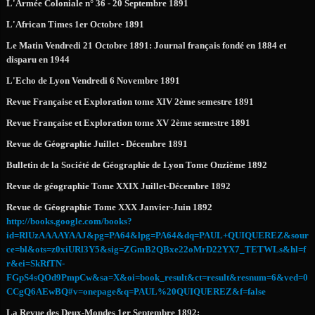
L'Armée Coloniale n° 36 - 20 Septembre 1891
L'African Times 1er Octobre 1891
Le Matin Vendredi 21 Octobre 1891: Journal français fondé en 1884 et
disparu en 1944
L'Echo de Lyon Vendredi 6 Novembre 1891
Revue Française et Exploration tome XIV 2ème semestre 1891
Revue Française et Exploration tome XV 2ème semestre 1891
Revue de Géographie Juillet - Décembre 1891
Bulletin de la Société de Géographie de Lyon Tome Onzième 1892
Revue de géographie Tome XXIX Juillet-Décembre 1892
Revue de Géographie Tome XXX Janvier-Juin 1892
http://books.google.com/books?
id=RlUzAAAAYAAJ&pg=PA64&lpg=PA64&dq=PAUL+QUIQUEREZ&sour
ce=bl&ots=z0xiURl3Y5&sig=ZGmB2QBxe22oMrD22YX7_TETWLs&hl=f
r&ei=SkRfTN-
FGpS4sQOd9PmpCw&sa=X&oi=book_result&ct=result&resnum=6&ved=0
CCgQ6AEwBQ#v=onepage&q=PAUL%20QUIQUEREZ&f=false
La Revue des Deux-Mondes 1er Septembre 1892: