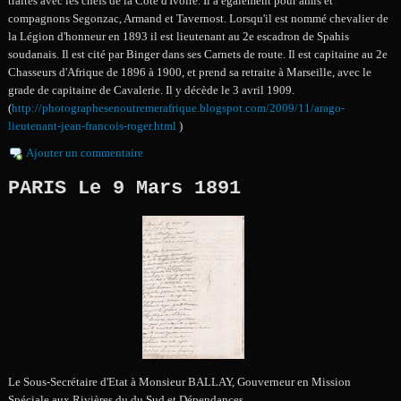
traités avec les chefs de la Côte d'Ivoire. Il a également pour amis et
compagnons Segonzac, Armand et Tavernost. Lorsqu'il est nommé chevalier de
la Légion d'honneur en 1893 il est lieutenant au 2e escadron de Spahis
soudanais. Il est cité par Binger dans ses Carnets de route. Il est capitaine au 2e
Chasseurs d'Afrique de 1896 à 1900, et prend sa retraite à Marseille, avec le
grade de capitaine de Cavalerie. Il y décède le 3 avril 1909.
(
http://photographesenoutremerafrique.blogspot.com/2009/11/arago-
lieutenant-jean-francois-roger.html
)
Ajouter un commentaire
PARIS Le 9 Mars 1891
Le Sous-Secrétaire d'Etat à Monsieur BALLAY, Gouverneur en Mission
Spéciale aux Rivières du du Sud et Dépendances.