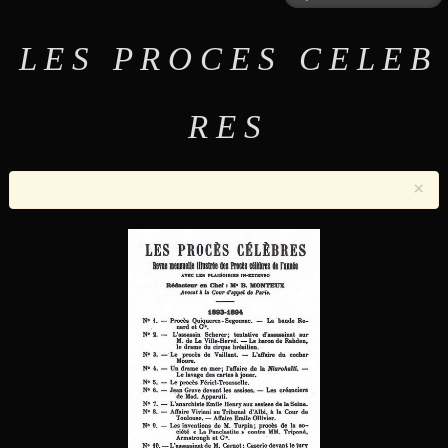
L E S P R O C E S C E L E B
R E S
×