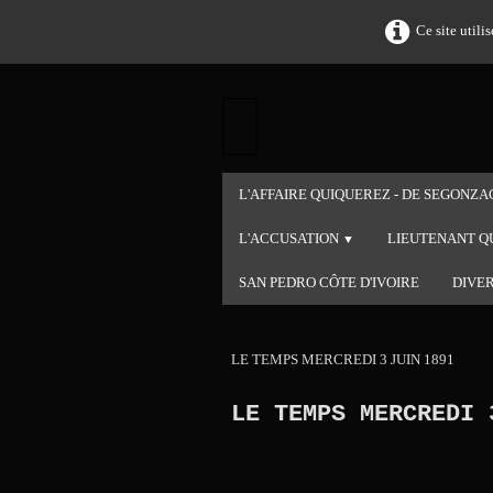
Ce site utili
L'AFFAIRE QUIQUEREZ - DE SEGONZAC
L'ACCUSATION
LIEUTENANT Q
▼
SAN PEDRO CÔTE D'IVOIRE
DIVE
LE TEMPS MERCREDI 3 JUIN 1891
LE TEMPS MERCREDI 