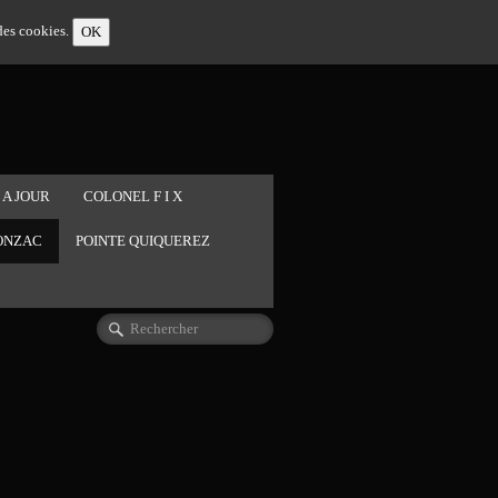
 des cookies.
OK
 A JOUR
COLONEL F I X
ONZAC
POINTE QUIQUEREZ